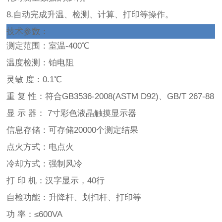
8.自动完成升温、检测、计算、打印等操作。
技术参数：
测定范围：室温-400℃
温度检测：铂电阻
灵敏 度：0.1℃
重 复 性：符合GB3536-2008(ASTM D92)、GB/T 267-88
显 示 器： 7寸彩色液晶触摸显示器
信息存储：可存储20000个测定结果
点火方式：电点火
冷却方式：强制风冷
打 印 机：汉字显示，40行
自检功能：升降杆、划扫杆、打印等
功 率：≤600VA